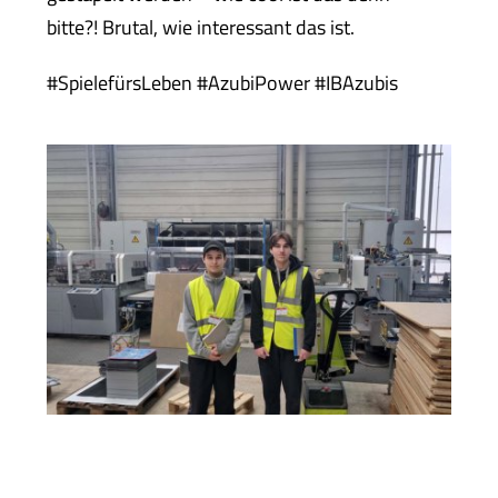
Kontak
bitte?! Brutal, wie interessant das ist.
News
#SpielefürsLeben #AzubiPower #IBAzubis
Jobs
Ausbil