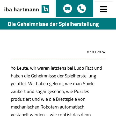
Zum
info@iba-hartmann.
+49 (0)821 79
Inhalt
Togg
springen
Die Geheimnisse der Spielherstellung
Produk
Navi
Wir si
07.03.2024
Qualit
Yo Leute, wir waren letztens bei Ludo Fact und
Produk
haben die Geheimnisse der Spielherstellung
gelüftet. Wir haben gelernt, wie man Spiele
Servic
zaubert und sogar gesehen, wie Puzzles
produziert und wie die Brettspiele von
Über u
mechanischen Robotern automatisch
gestapelt werden – wie cool ist das denn